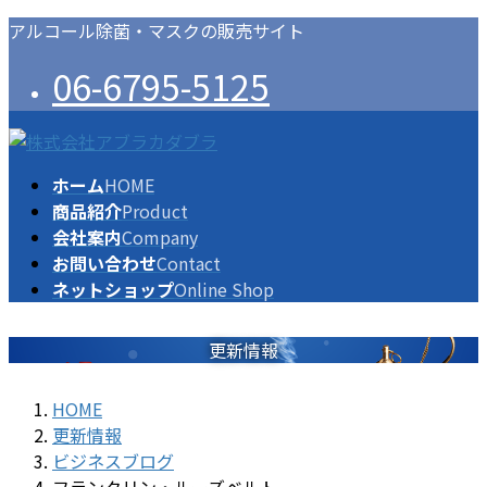
コ
ナ
アルコール除菌・マスクの販売サイト
ン
ビ
06-6795-5125
テ
ゲ
ン
ー
ツ
シ
に
ョ
ホーム
HOME
移
ン
商品紹介
Product
動
に
会社案内
Company
移
お問い合わせ
Contact
動
ネットショップ
Online Shop
更新情報
HOME
更新情報
ビジネスブログ