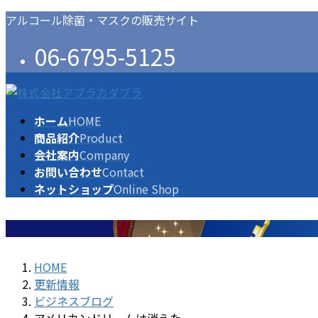
コ
ナ
アルコール除菌・マスクの販売サイト
ン
ビ
06-6795-5125
テ
ゲ
ン
ー
ツ
シ
に
ョ
ホーム
HOME
移
ン
商品紹介
Product
動
に
会社案内
Company
移
お問い合わせ
Contact
動
ネットショップ
Online Shop
HOME
更新情報
ビジネスブログ