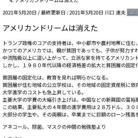
アメリカンドリームは消えた
2021年5月20日
/ 最終更新日 :
2021年5月20日
川口 達夫
ビジ
アメリカンドリームは消えた
トランプ政権のコアの支持者は、中小都市や農村地帯に住む
かつてのアメリカでは、親が貧困であっても、子供が努力す
中流階級以上に這い上がって、立派な家を持てるアメリカン
しかし、１９８０年代以降の経済格差の拡大と貧困層の固定
貧困層の固定化は、教育を見れば明らかになる。
貧困層が住む地域の公立学校は、その地域の固定資産税に依
大学進学のコストも急上昇している。
主要大学の学費の大幅引き上げは、中国などの新興国の富裕
この結果、主要私大の４年間の進学費用は２８万ドル、３０
大部分の学生や、その両親は、卒業までに巨額のローン残高
アネコール、除菌、マスクの仲間の勉強塾より