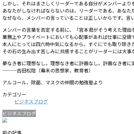
しかし、それはまさしくリーダーである自分がメンバーより
あなたがしなければならないのは、リーダーである、あなた
なぜなら、メンバーの言っていることは正しいからです。言
メンバーの言葉を否定する前に、「宮本君がそう考えた理由
業務上やプライベートにおいても心配事があれば仕事に没頭
本人にとっては四六時中気になるから、すぐにでも取り除き
その石の生み出す苦しみに共感することがリーダーには大事
夢なき者に理想なし。理想なき者に計画なし。計画なき者に
───吉田松陰（幕末の思想家、教育者）
アルコール、除菌、マスクの仲間の勉強塾より
カテゴリー
ビジネスブログ
ビジネスブログ
前の記事