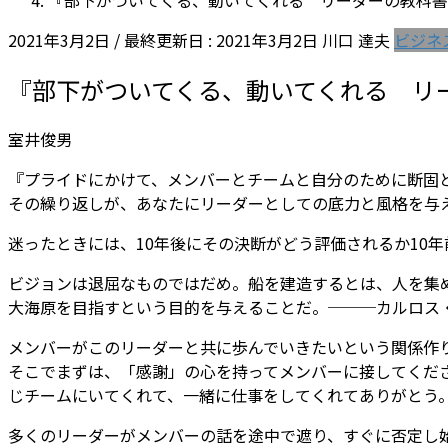
『部下がついてくる、動いてくれる リーダーの教科書
2021年3月2日
/ 最終更新日 :
2021年3月2日
川口 達夫
ビジネ
『部下がついてくる、動いてくれる リ
室井俊男
『プライドにかけて、メンバーとチームと自分のために断固
その繰り返しが、あなたにリーダーとしての底力と風格を与
迷ったときには、10年後にその決断がどう評価されるか10
ビジョンは退屈なものではだめ。船を建造するとは、人を集
大海原を目指すという目的を与えることだ。───カルロス
メンバーがこのリーダーと共に歩んでいきたいという関係作
そこでまずは、「感謝」の心を持ってメンバーに接してくだ
じチームにいてくれて、一緒に仕事をしてくれてありがとう
多くのリーダーがメンバーの話を途中で遮り、すぐに否定し