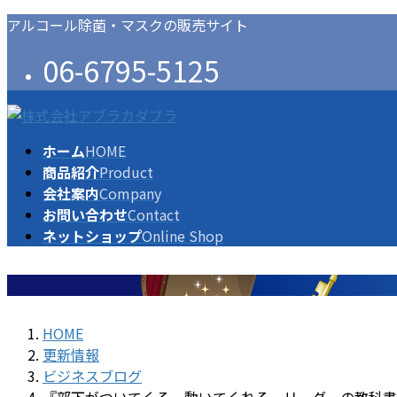
コ
ナ
アルコール除菌・マスクの販売サイト
ン
ビ
06-6795-5125
テ
ゲ
ン
ー
ツ
シ
に
ョ
ホーム
HOME
移
ン
商品紹介
Product
動
に
会社案内
Company
移
お問い合わせ
Contact
動
ネットショップ
Online Shop
HOME
更新情報
ビジネスブログ