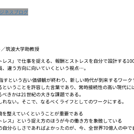
ジネスブログ
ト／筑波大学助教授
ス」で仕事を捉える、報酬とストレスを自分で設計する100人
員、違う方向に向いていくという視点…。
目指すという古い価値観が終わり、新しい時代が到来するワーク
るということを許容した言葉であり、常時接続性の高い現代に
べきかは21世紀の大きな課題である。
しれない。そこで、なるべくライフとしてのワークにする。
境を整えていくということが重要である
トレス」という捉え方のほうが今の働き方を象徴している
の自分らしさであればよかったのが、今、全世界70億人の中で