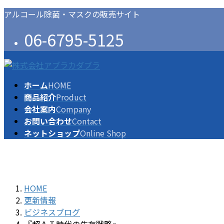
コ
ナ
アルコール除菌・マスクの販売サイト
ン
ビ
06-6795-5125
テ
ゲ
ン
ー
ツ
シ
に
ョ
ホーム
HOME
移
ン
商品紹介
Product
動
に
会社案内
Company
移
お問い合わせ
Contact
動
ネットショップ
Online Shop
HOME
更新情報
ビジネスブログ