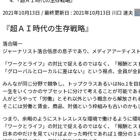
『超ＡＩ時代の生存戦略』
2021年10月13日
/ 最終更新日 :
2021年10月13日
川口 達夫
ビ
『超ＡＩ時代の生存戦略』
落合陽一
ジャーナリスト落合信彦の息子であり、メディアアーティス
「ワークとライフ」の対比で捉えるのではなく、「報酬とストレ
「グローバルとローカルに差はない」という視点、全員が全
みんなが同じ分野で競争し、トップクラスあるいはNo.1を
一生をいくつかのサブセットに分けて考えることが可能であ
人がどうやって「労働」とそれ以外という概念から解放される
そこには労働と賃金、商品、対価という枠組みも古いのかも
つまり、余暇のようにストレスレスな環境で働けるように環
「ワークとライフ」の対比で捉えるのではなく、「報酬とス
日本の中だけを見ていけばよかった時代であれば１億分の１