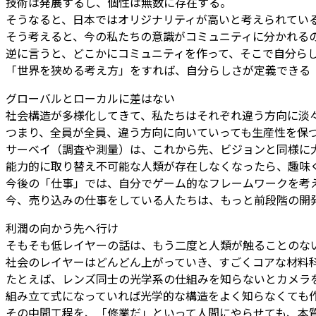
技術は発展するし、個性は無数に存在する。
そうなると、日本ではオリジナリティが高いと考えられてい
そう考えると、今の私たちの意識がコミュニティに分かれる
逆に言うと、どこかにコミュニティを作って、そこで自分ら
「世界を狭める考え方」をすれば、自分らしさが定義できる
グローバルとローカルに差はない
社会構造が多様化してきて、私たちはそれぞれ違う方向に淡
つまり、全員が全員、違う方向に向いていっても生産性を保
サーベイ（調査や測量）は、これから先、ビジョンと同様に
能力的に取り替え不可能な人類が存在しなくなったら、趣味
今後の「仕事」では、自分でゲーム的なフレームワークを考
今、売り込みの仕事をしている人たちは、もっと前段階の開
利潤の向かう先へ行け
そもそも低レイヤーの話は、もう二度と人類が触ることのな
社会のレイヤーはどんどん上がっていき、すごくコアな材料
たとえば、レンズ同士の光学系の仕組みを知らないとカメラ
組み立て式になっていれば光学的な構造をよく知らなくても
その中間工程を、「修業だ」といって人間にやらせても、本