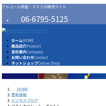
コ
ナ
アルコール除菌・マスクの販売サイト
ン
ビ
06-6795-5125
テ
ゲ
ン
ー
ツ
シ
に
ョ
ホーム
HOME
移
ン
商品紹介
Product
動
に
会社案内
Company
移
お問い合わせ
Contact
動
ネットショップ
Online Shop
HOME
更新情報
ビジネスブログ