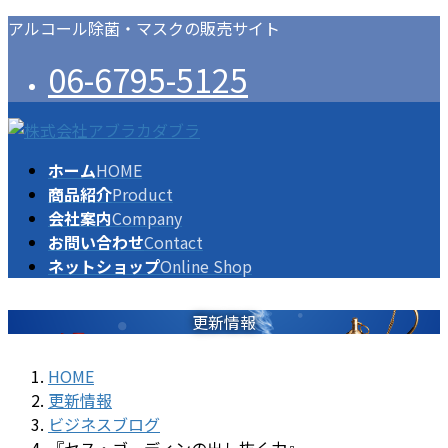
コ
ナ
アルコール除菌・マスクの販売サイト
ン
ビ
06-6795-5125
テ
ゲ
ン
ー
ツ
シ
に
ョ
ホーム
HOME
移
ン
商品紹介
Product
動
に
会社案内
Company
移
お問い合わせ
Contact
動
ネットショップ
Online Shop
更新情報
HOME
更新情報
ビジネスブログ