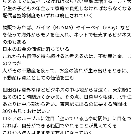
らえるまでに負担しなければならない金額は増える一方・大
学生の子どもの年金まで家庭で負担しなければならなくなる
配偶者控除制度もいずれは廃止されていく
物販であれば、バイマ（BUYMA）やイーベイ（eBay）など
を使って海外からモノを仕入れ、ネットで転売するビジネス
の形もある
日本のお金の価値は落ちている
これからも価値を持ち続けると考えるのは、不動産と金、こ
の２つだ
人がその不動産を使って、お金の流れが生み出せるときに、
不動産は資産としての価値を生む
世田谷は意外なほどビジネスの中心地からは遠く、東京駅に
出るのに１時間近くかかる。その点、日暮里や根津、北千住
あたりは中心部から近い。東京駅に出るのに要する時間は
30分も見ておけばいい
ロシアのルーブルに注目「空いている店や時間帯」に目をつ
ければ、自分ができる範囲でやれることが見えてくる
これから法人はますます有利になっていく