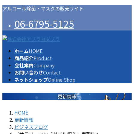
コ
ナ
アルコール除菌・マスクの販売サイト
ン
ビ
06-6795-5125
テ
ゲ
ン
ー
ツ
シ
に
ョ
ホーム
HOME
移
ン
商品紹介
Product
動
に
会社案内
Company
移
お問い合わせ
Contact
動
ネットショップ
Online Shop
更新情報
HOME
更新情報
ビジネスブログ