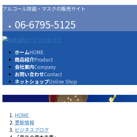
コ
ナ
アルコール除菌・マスクの販売サイト
ン
ビ
06-6795-5125
テ
ゲ
ン
ー
ツ
シ
に
ョ
ホーム
HOME
移
ン
商品紹介
Product
動
に
会社案内
Company
移
お問い合わせ
Contact
動
ネットショップ
Online Shop
HOME
更新情報
ビジネスブログ